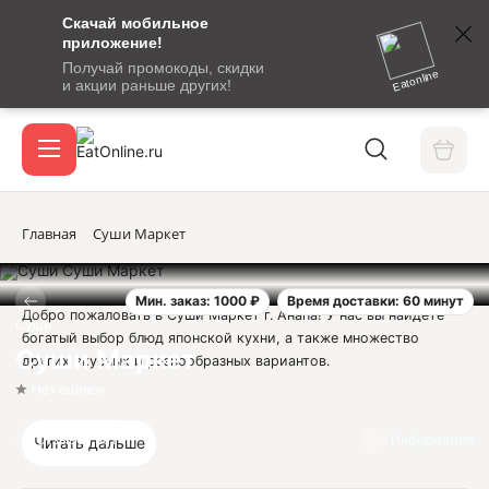
Скачай мобильное
номер
приложение!
SMS-
Получай промокоды, скидки
сообщение
Eatonline
и акции раньше других!
с
Акции
кодом
подтверждения
О сервисе
Главная
Суши Маркет
Мин. заказ: 1000 ₽
Время доставки: 60 минут
Откры
Добро пожаловать в Суши Маркет г. Анапа! У нас вы найдете
Вход / регистрация
Суши
богатый выбор блюд японской кухни, а также множество
Суши Маркет
других вкусных и разнообразных вариантов.
Нет оценок
Наше меню порадует вас широким ассортиментом роллов и
суши, приготовленных только из свежих ингредиентов,
Отзывов нет
Информация
Читать дальше
которые сделают ваше вкусовое путешествие по Японии
незабываемым. Если вы предпочитаете что-то более западное,